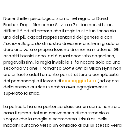
Noir e thriller psicologico: siamo nel regno di David
Fincher. Dopo film come Seven o Zodiac non si hanno
difficoltà ad affermare che il regista statunitense sia
uno dei più capaci rappresentanti del genere e con
L’amore Bugiardo
dimostra di essere anche in grado di
dare una vera e propria lezione di cinema moderno. Gli
aspetti tecnici sono, ed è quasi scontato segnalarlo,
pregevolissimi, la regia invisibile si fa notare solo ad una
seconda visione. Il romanzo
Gone Girl
di Gillian Flynn non
era di facile adattamento per struttura e complessità
dei personaggi e il lavoro di
sceneggiatura
(ad opera
della stessa autrice) sembra aver egregiamente
superato la sfida.
La pellicola ha una partenza classica: un uomo rientra a
casa il giorno del suo anniversario di matrimonio e
scopre che la moglie è scomparsa, i risultati delle
indagini puntano verso un omicidio di cui lui stesso verrà