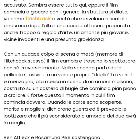
accusato. Sembra essere tutto qui, eppure il film
comincia a giocare con il genere, la struttura si dilata,
vediamo
flashback
e verità che si svelano a scatole
cinesi una dopo l’altra: una caccia al tesoro preparata
anche troppo a regola d’arte, un’amante più giovane,
vicine invadenti e una presunta gravidanza.
Con un audace colpo di scena a metà (memore di
Hitchcock stesso) il film cambia e trascina lo spettatore
con sé irreversibilmente. Nella seconda parte della
pellicola si assiste a un vero e proprio “duello” tra verità
e menzogna, alla messa in scena di un amore malsano,
costruito su un castello di bugie che comincia pian piano
a crollare. È forse questo il momento in cui il film
comincia davvero. Quando le carte sono scoperte,
marito e moglie si dichiarano guerra ed è prevedibile
ipotizzare che il più sconsiderato e amorale dei due avrà
la meglio.
Ben Affleck e Rosamund Pike sostengono