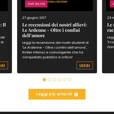
Visti da noi
V
27 giugno 2017
23 
: Il
Le recensioni dei nostri allievi:
Le 
Le Ardenne - Oltre i confini
rac
dell’amore
i de
Legg
 di
'Il 
Leggi la recensione dei nostri studenti di
Garr
'Le Ardenne - Oltre i confini dell’amore',
thriller intenso e coinvolgente che ha
conquistato pubblico e critica!
GGI
LEGGI
Leggi più articoli