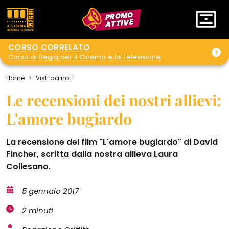
PROMO
ATTIVE
CORSO CORRELATO
Corso di Regia per il Cinema e la Televisione
Home
Visti da noi
Le recensioni dei nostri allievi:
L'amore bugiardo
La recensione del film "L'amore bugiardo" di David
Fincher, scritta dalla nostra allieva Laura
Collesano.
5 gennaio 2017
2 minuti