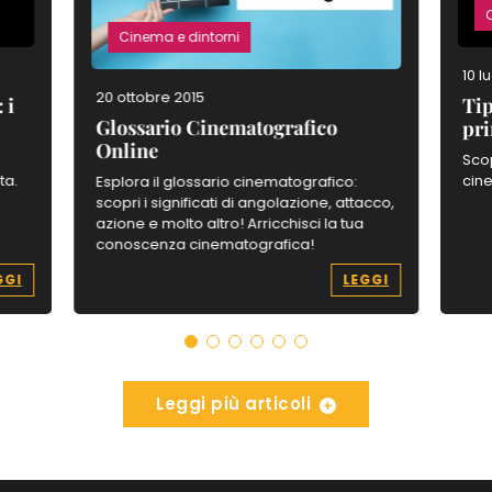
Cinema e dintorni
10 l
20 ottobre 2015
 i
Tip
Glossario Cinematografico
pri
Online
:
Scop
ta.
cine
Esplora il glossario cinematografico:
scopri i significati di angolazione, attacco,
azione e molto altro! Arricchisci la tua
conoscenza cinematografica!
GGI
LEGGI
Leggi più articoli