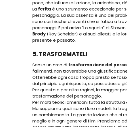
poco, che influenza l’azione, la arricchisce,
La
ferita
è uno strumento eccezionale per sca
personaggio. La sua assenza è uno dei problem
sono così ricche di eventi che si fatica a tro
personaggi. E poi arriva "Lo squalo" di Steven 
Brody
(Roy Scheider) e ai suoi alleati, e le lo
presente e passato.
5. TRASFORMATELI
Senza un arco di
trasformazione del pers
fallimenti, non troverebbe una giustificazione
Otterrebbe ogni cosa troppo presto se fos
dal principio ogni risposta, se possedesse gi
Per questa e per altre ragioni, la maggior pa
trasformazione del personaggio.
Per molti teorici americani tutta la struttu
Ma sappiamo quali sono i loro modelli: la tra
un cambiamento. La grande lezione che ci reg
meglio e in ogni genere di film. Prendiamo a