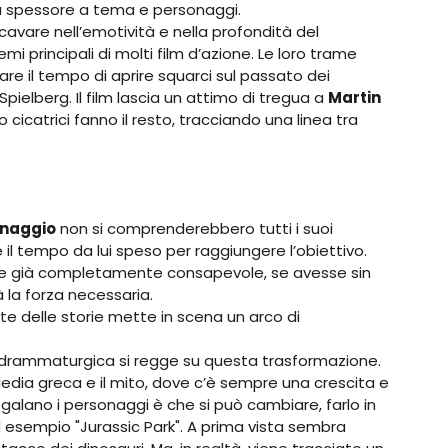
 dà spessore a tema e personaggi.
vare nell’emotività e nella profondità del
i principali di molti film d’azione. Le loro trame
vare il tempo di aprire squarci sul passato dei
Spielberg. Il film lascia un attimo di tregua a
Martin
ro cicatrici fanno il resto, tracciando una linea tra
onaggio
non si comprenderebbero tutti i suoi
 il tempo da lui speso per raggiungere l’obiettivo.
se già completamente consapevole, se avesse sin
à la forza necessaria.
rte delle storie mette in scena un arco di
ra drammaturgica si regge su questa trasformazione.
gedia greca e il mito, dove c’è sempre una crescita e
alano i personaggi è che si può cambiare, farlo in
d esempio "Jurassic Park". A prima vista sembra