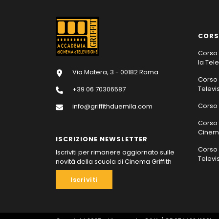
CORS
Corso 
la Tel
Via Matera, 3 - 00182 Roma
Corso 
Televi
+39 06 70306587
Corso 
info@griffithduemila.com
Corso 
Cinema
ISCRIZIONE NEWSLETTER
Corso 
Iscriviti per rimanere aggiornato sulle
Televi
novità della scuola di Cinema Griffith
Iscriviti