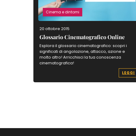
Cinema e dintorni
20 ottobre 2015
Glossario Cinematografico Online
Esplora il glossario cinematografico: scopri i
significati di angolazione, attacco, azione e
molto altro! Arricchisci la tua conoscenza
cinematografica!
LEGGI