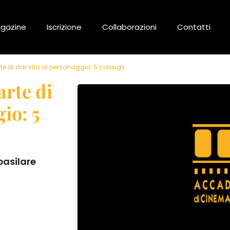
gazine
Iscrizione
Collaborazioni
Contatti
arte di dar vita al personaggio: 5 consigli
arte di
io: 5
basilare