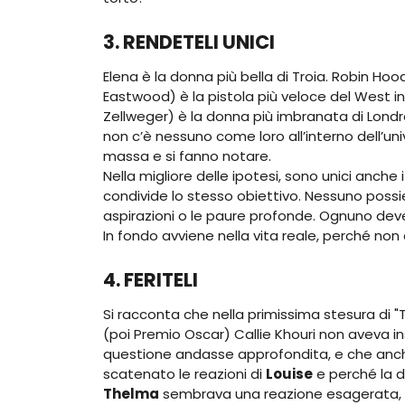
3. RENDETELI UNICI
Elena è la donna più bella di Troia. Robin Hoo
Eastwood) è la pistola più veloce del West in 
Zellweger) è la donna più imbranata di Londra 
non c’è nessuno come loro all’interno dell’uni
massa e si fanno notare.
Nella migliore delle ipotesi, sono unici anch
condivide lo stesso obiettivo. Nessuno possiede 
aspirazioni o le paure profonde. Ognuno deve 
In fondo avviene nella vita reale, perché non
4. FERITELI
Si racconta che nella primissima stesura di "
(poi Premio Oscar) Callie Khouri non aveva ins
questione andasse approfondita, e che anch
scatenato le reazioni di
Louise
e perché la d
Thelma
sembrava una reazione esagerata, ma