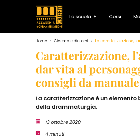
La scuola
Corsi
Ma
Home
Cinema e dintorni
La caratterizzazione, l'
Caratterizzazione, l'
dar vita al personagg
consigli da manuale
La caratterizzazione è un elemento 
della drammaturgia.
13 ottobre 2020
4 minuti