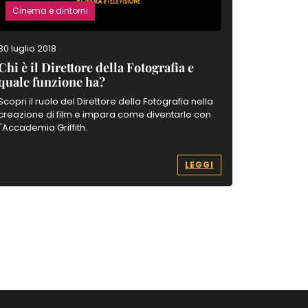
Cinema e dintorni
Cinema 
30 luglio 2018
17 settemb
Chi è il Direttore della Fotografia e
Chi è lo
quale funzione ha?
e cosa fa
Scopri il ruolo del Direttore della Fotografia nella
Scopri il 
creazione di film e impara come diventarlo con
cinematogr
l'Accademia Griffith.
professioni
di scenegg
LEGGI