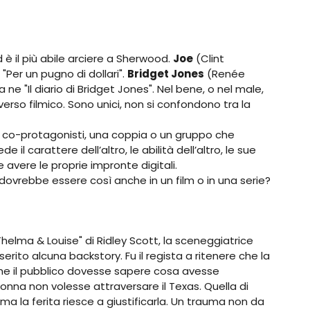
d è il più abile arciere a Sherwood.
Joe
(Clint
"Per un pugno di dollari".
Bridget Jones
(Renée
ne "Il diario di Bridget Jones". Nel bene, o nel male,
verso filmico. Sono unici, non si confondono tra la
e i co-protagonisti, una coppia o un gruppo che
il carattere dell’altro, le abilità dell’altro, le sue
avere le proprie impronte digitali.
 dovrebbe essere così anche in un film o in una serie?
Thelma & Louise" di Ridley Scott, la sceneggiatrice
erito alcuna backstory. Fu il regista a ritenere che la
e il pubblico dovesse sapere cosa avesse
onna non volesse attraversare il Texas. Quella di
 la ferita riesce a giustificarla. Un trauma non da