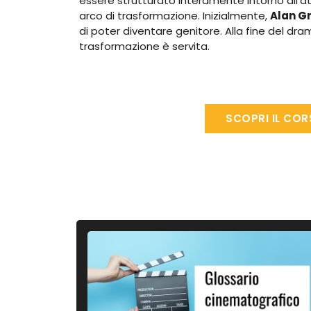
essere strutturato interamente intorno all’att
arco di trasformazione. Inizialmente,
Alan G
di poter diventare genitore. Alla fine del dram
trasformazione è servita.
SCOPRI IL CO