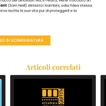
acco dei dinosauri. Ma, in realtà, viene tracciato un
rant
(Sam Neill) detesta i bambini, odia l’idea stessa
ma rischia la sua vita pur di proteggerli e la
RSO DI SCENEGGIATURA
Articoli correlati