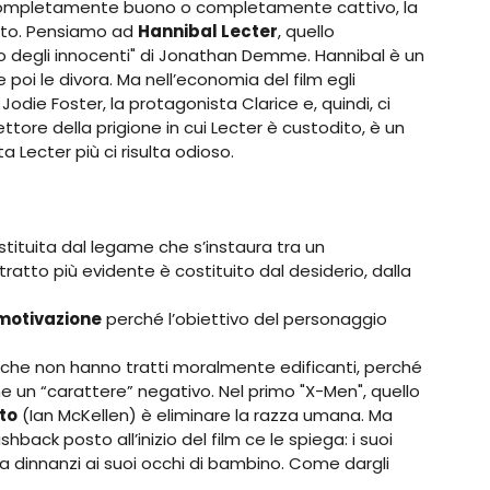
ompletamente buono o completamente cattivo, la
ato. Pensiamo ad
Hannibal Lecter
, quello
zio degli innocenti" di Jonathan Demme. Hannibal è un
 poi le divora. Ma nell’economia del film egli
Jodie Foster, la protagonista Clarice e, quindi, ci
rettore della prigione in cui Lecter è custodito, è un
Lecter più ci risulta odioso.
tituita dal legame che s’instaura tra un
tratto più evidente è costituito dal desiderio, dalla
motivazione
perché l’obiettivo del personaggio
 che non hanno tratti moralmente edificanti, perché
 un “carattere” negativo. Nel primo "X-Men", quello
to
(Ian McKellen) è eliminare la razza umana. Ma
back posto all’inizio del film ce le spiega: i suoi
sta dinnanzi ai suoi occhi di bambino. Come dargli