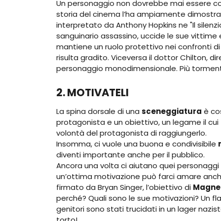
Un personaggio non dovrebbe mai essere c
storia del cinema l’ha ampiamente dimostr
interpretato da Anthony Hopkins ne "Il silen
sanguinario assassino, uccide le sue vittime e
mantiene un ruolo protettivo nei confronti di 
risulta gradito. Viceversa il dottor Chilton, di
personaggio monodimensionale. Più tormenta 
2. MOTIVATELI
La spina dorsale di una
sceneggiatura
è cos
protagonista e un obiettivo, un legame il cui 
volontà del protagonista di raggiungerlo.
Insomma, ci vuole una buona e condivisibile
diventi importante anche per il pubblico.
Ancora una volta ci aiutano quei personaggi
un’ottima motivazione può farci amare anche
firmato da Bryan Singer, l’obiettivo di
Magne
perché? Quali sono le sue motivazioni? Un flash
genitori sono stati trucidati in un lager nazi
torto!