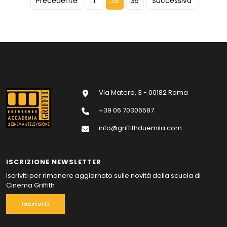
Precedente
1
28
35
Successiva
Via Matera, 3 - 00182 Roma
+39 06 70306587
info@griffithduemila.com
ISCRIZIONE NEWSLETTER
Iscriviti per rimanere aggiornato sulle novità della scuola di
Cinema Griffith
Iscriviti