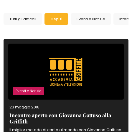
Tutti gli articoli
Ospiti
Eventi e Notizie
Intervi
Eventi e Notizie
23 maggio 2018
Incontro aperto con Giovanna Gattuso alla
Griffith
Il miglior metodo di canto al mondo con Giovanna Gattuso