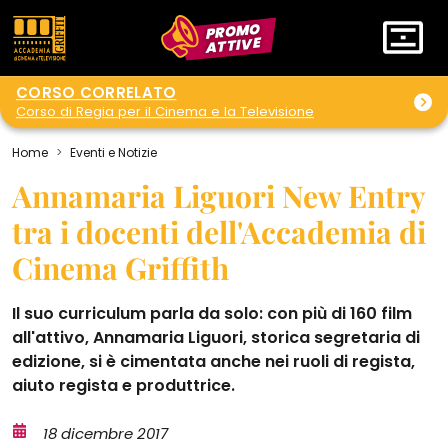
PROMO
ATTIVE
CORSO CORRELATO
Corso di Regia per il Cinema e la Televisione
Home
Eventi e Notizie
Annamaria Liguori New Entry
tra i docenti dell'Accademia di
Cinema Griffith
Il suo curriculum parla da solo: con più di 160 film
all'attivo, Annamaria Liguori, storica segretaria di
edizione, si è cimentata anche nei ruoli di regista,
aiuto regista e produttrice.
18 dicembre 2017