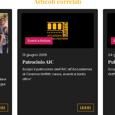
Articoli correlati
Eventi e Notizie
E
13 giugno 2005
24 
Patrocinio AIC
Pub
Scopri il patrocinio dell'AIC all'Accademia
Scop
di Cinema Griffith: news, eventi e tanto
Grif
altro!
ievi
egui
GGI
LEGGI