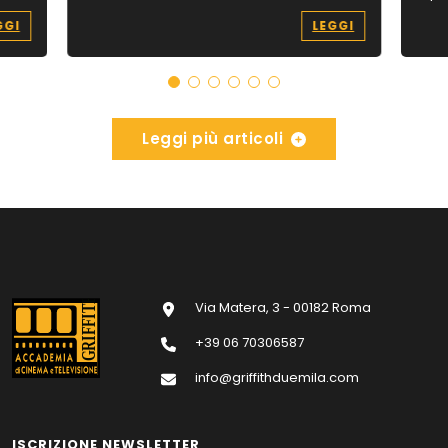
GGI
LEGGI
Leggi più articoli
Via Matera, 3 - 00182 Roma
+39 06 70306587
info@griffithduemila.com
ISCRIZIONE NEWSLETTER