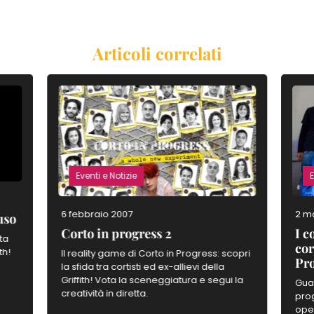
Articoli correlati
Eventi e Notizie
E
6 febbraio 2007
2 m
uso
Corto in progress 2
I c
sta
cor
th!
Il reality game di Corto in Progress: scopri
Pr
la sfida tra cortisti ed ex-allievi della
Griffith! Vota la sceneggiatura e segui la
Guar
creatività in diretta.
pro
oper