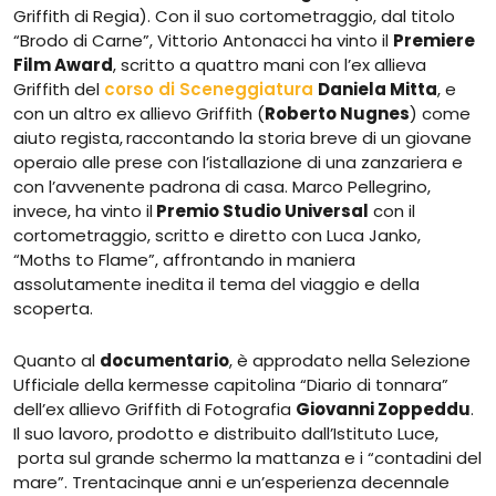
Griffith di Regia). Con il suo cortometraggio, dal titolo
“Brodo di Carne”, Vittorio Antonacci ha vinto il
Premiere
Film Award
, scritto a quattro mani con l’ex allieva
Griffith del
corso di Sceneggiatura
Daniela Mitta
, e
con un altro ex allievo Griffith (
Roberto Nugnes
) come
aiuto regista,
raccontando la storia breve di un giovane
operaio alle prese con l’istallazione di una zanzariera e
con l’avvenente padrona di casa. Marco Pellegrino,
invece, ha vinto il
Premio Studio Universal
con il
cortometraggio, scritto e diretto con Luca Janko,
“Moths to Flame”, affrontando in maniera
assolutamente inedita il tema del viaggio e della
scoperta.
Quanto al
documentario
, è approdato nella Selezione
Ufficiale della kermesse capitolina “Diario di tonnara”
dell’ex allievo Griffith di Fotografia
Giovanni Zoppeddu
.
Il suo lavoro, prodotto e distribuito dall’Istituto Luce,
porta sul grande schermo la mattanza e i “contadini del
mare”. Trentacinque anni e un’esperienza decennale