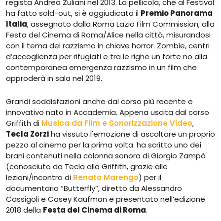
regista Andrea Zuliani nel 2013. La pellicola, che al Festival
ha fatto sold-out, si è aggiudicata il
Premio Panorama
Italia
, assegnato dalla Roma Lazio Film Commission, alla
Festa del Cinema di Roma/Alice nella città, misurandosi
con il tema del razzismo in chiave horror. Zombie, centri
d’accoglienza per rifugiati e tra le righe un forte no alla
contemporanea emergenza razzismo in un film che
approderà in sala nel 2019.
Grandi soddisfazioni anche dal corso più recente e
innovativo nato in Accademia. Appena uscita dal corso
Griffith di
Musica da Film e Sonorizzazione Video
,
Tecla Zorzi
ha vissuto l'emozione di ascoltare un proprio
pezzo al cinema per la prima volta: ha scritto uno dei
brani contenuti nella colonna sonora di Giorgio Zampà
(conosciuto da Tecla alla Griffith, grazie alle
lezioni/incontro di
Renato Marengo
) per il
documentario “Butterfly”, diretto da Alessandro
Cassigoli e Casey Kaufman e presentato nell’edizione
2018 della
Festa del Cinema di Roma
.