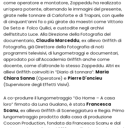
come operatore e montatore, Zoppeddu ha realizzato
un’opera potente, alternando le immagini del presente,
girate nelle tonnare di Carloforte e di Trapani, con quelle
di cinquant’anni fa o più girate da maestri come Vittorio
De Seta e Folco Quilici, e custodite negli archivi
dell’Istituto Luce. Alla Direzione della Fotografia del
documentario,
Claudio Marceddu
, ex allievo Griffith di
Fotografia, già Direttore della Fotografia di noti
programmi televisivi, di lungometraggi e documentari,
approdato poi all’Accademia Griffith anche come
docente, come d'altronde lo stesso Zoppeddu. Altri ex
allievi Griffith coinvolti in “Diario di tonnara”:
Maria
Chiara Sanna
(Operatore) e
Pierre D'oncieu
(Supervisore degli Effetti Visivi).
A co-produrre il lungometraggio “Go Home – A casa
loro” firmato da Luna Gualano, è stata
Francesca
Scanu
, ex allieva Griffith di Sceneggiatura e Regia. Primo
lungometraggio prodotto dalla casa di produzione
Cocoon Production, fondata da Francesca Scanu e dal