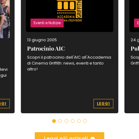
Eventi e Notizie
E
13 giugno 2005
24 
Patrocinio AIC
Pub
Scopri il patrocinio dell'AIC all'Accademia
Scop
di Cinema Griffith: news, eventi e tanto
Grif
altro!
ievi
egui
GGI
LEGGI
Leggi più articoli