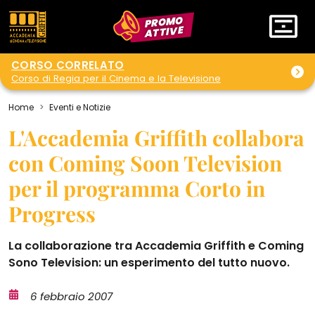
PROMO
ATTIVE
CORSO CORRELATO
Corso di Regia per il Cinema e la Televisione
Home
Eventi e Notizie
L'Accademia Griffith collabora
con Coming Soon Television
per il programma Corto in
Progress
La collaborazione tra Accademia Griffith e Coming
Sono Television: un esperimento del tutto nuovo.
6 febbraio 2007