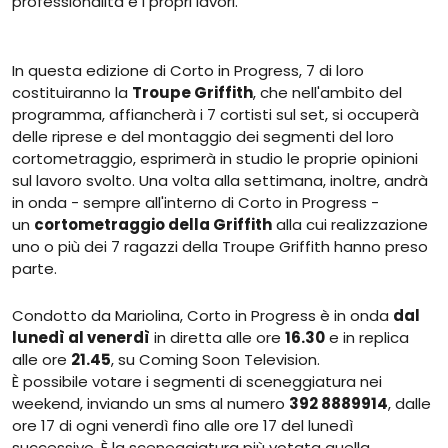
professionalità e i propri lavori.
In questa edizione di Corto in Progress, 7 di loro
costituiranno la
Troupe Griffith
, che nell'ambito del
programma, affiancherà i 7 cortisti sul set, si occuperà
delle riprese e del montaggio dei segmenti del loro
cortometraggio, esprimerà in studio le proprie opinioni
sul lavoro svolto. Una volta alla settimana, inoltre, andrà
in onda - sempre all'interno di Corto in Progress -
un
cortometraggio della Griffith
alla cui realizzazione
uno o più dei 7 ragazzi della Troupe Griffith hanno preso
parte.
Condotto da Mariolina, Corto in Progress è in onda
dal
lunedì al venerdì
in diretta alle ore
16.30
e in replica
alle ore
21.45
, su Coming Soon Television.
È possibile votare i segmenti di sceneggiatura nei
weekend, inviando un sms al numero
392 8889914
, dalle
ore 17 di ogni venerdì fino alle ore 17 del lunedì
successivo. È la sceneggiatura più votata quella