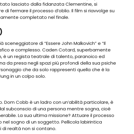
ato lasciato dalla fidanzata Clementine, si
i fermare il processo d’oblio. Il film si riavvolge su
mamente completato nel finale.
)
ià sceneggiatore di “Essere John Malkovich” e “Il
rafico e complesso. Caden Cotard, superbamente
 è un regista teatrale di talento, paranoico ed
a da presa negli spazi più profondi della sua psiche
sonaggio che da solo rappresenti quella che è la
Jung in un colpo solo.
gno. Dom Cobb è un ladro con un’abilità particolare, è
e dal subconscio di una persona mentre sogna, cioè
erabile. La sua ultima missione? Attuare il processo
nel sogno di un soggetto. Pellicola labirintica
i di realtà non si contano.