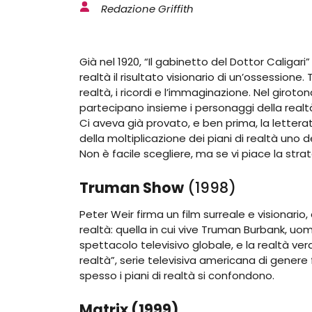
Redazione Griffith
Già nel 1920, “Il gabinetto del Dottor Caligari”
realtà il risultato visionario di un’ossessione. T
realtà, i ricordi e l’immaginazione. Nel giroton
partecipano insieme i personaggi della realtà,
Ci aveva già provato, e ben prima, la lette
della moltiplicazione dei piani di realtà uno de
Non è facile scegliere, ma se vi piace la stra
Truman Show
(1998)
Peter Weir firma un film surreale e visionario,
realtà: quella in cui vive Truman Burbank, uo
spettacolo televisivo globale, e la realtà vera 
realtà”, serie televisiva americana di genere 
spesso i piani di realtà si confondono.
Matrix (1999)