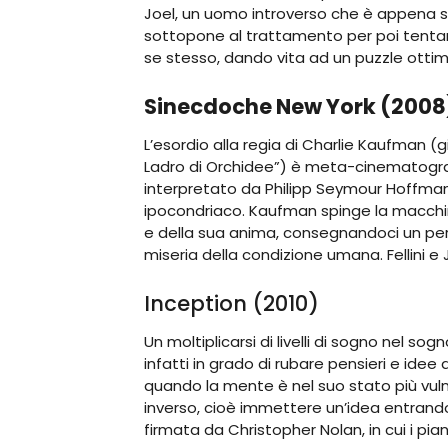
Joel, un uomo introverso che è appena st
sottopone al trattamento per poi tentare d
se stesso, dando vita ad un puzzle otti
Sinecdoche New York (2008
L’esordio alla regia di Charlie Kaufman (g
Ladro di Orchidee”) è meta-cinematog
interpretato da Philipp Seymour Hoffman,
ipocondriaco. Kaufman spinge la macchin
e della sua anima, consegnandoci un per
miseria della condizione umana. Fellini e 
Inception (2010)
Un moltiplicarsi di livelli di sogno nel so
infatti in grado di rubare pensieri e ide
quando la mente è nel suo stato più vuln
inverso, cioè immettere un’idea entrando 
firmata da Christopher Nolan, in cui i pian