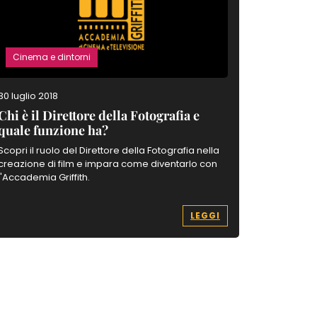
Cinema e dintorni
Cinema 
30 luglio 2018
17 settemb
Chi è il Direttore della Fotografia e
Chi è lo
quale funzione ha?
e cosa fa
Scopri il ruolo del Direttore della Fotografia nella
Scopri il 
creazione di film e impara come diventarlo con
cinematogr
l'Accademia Griffith.
professioni
di scenegg
LEGGI