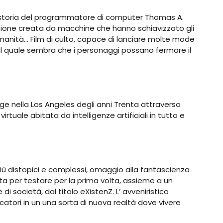
a storia del programmatore di computer Thomas A.
azione creata da macchine che hanno schiavizzato gli
umanità… Film di culto, capace di lanciare molte mode
e al quale sembra che i personaggi possano fermare il
e nella Los Angeles degli anni Trenta attraverso
rtuale abitata da intelligenze artificiali in tutto e
più distopici e complessi, omaggio alla fantascienza
ta per testare per la prima volta, assieme a un
 di società, dal titolo eXistenZ. L’ avveniristico
catori in un una sorta di nuova realtà dove vivere