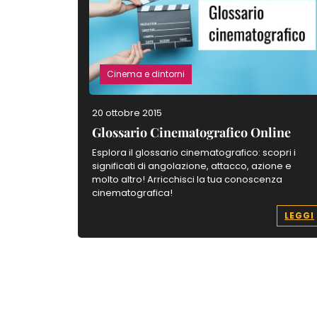
Cinema e dintorni
20 ottobre 2015
Glossario Cinematografico Online
Esplora il glossario cinematografico: scopri i
significati di angolazione, attacco, azione e
molto altro! Arricchisci la tua conoscenza
cinematografica!
LEGGI