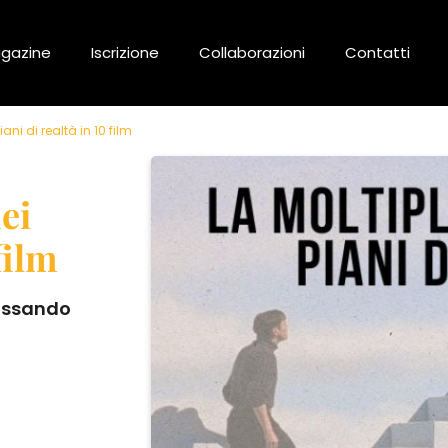
gazine
Iscrizione
Collaborazioni
Contatti
ani di realtà in 10 film
ei
film
assando