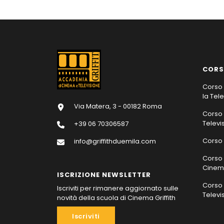
CORS
Corso 
la Tel
Via Matera, 3 - 00182 Roma
Corso 
Televi
+39 06 70306587
Corso 
info@griffithduemila.com
Corso 
Cinema
ISCRIZIONE NEWSLETTER
Corso 
Iscriviti per rimanere aggiornato sulle
Televi
novità della scuola di Cinema Griffith
Iscriviti