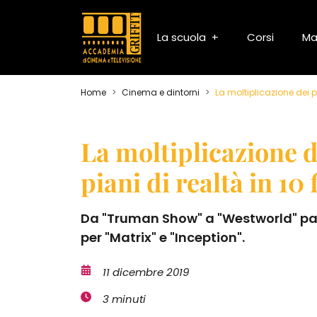
La scuola
Corsi
Ma
Home
Cinema e dintorni
La moltiplicazione dei pi
La moltiplicazione d
piani di realtà in 10 
Da "Truman Show" a "Westworld" p
per "Matrix" e "Inception".
11 dicembre 2019
3 minuti