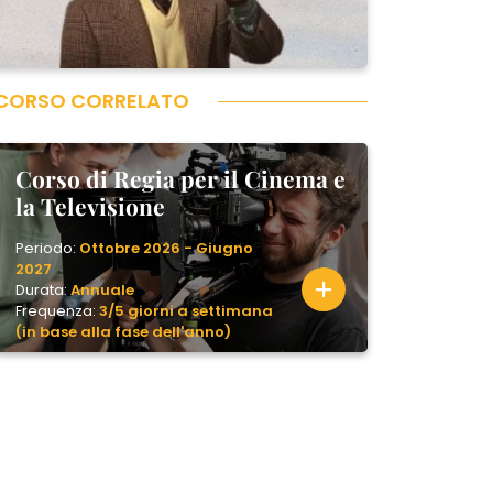
CORSO CORRELATO
Corso di Regia per il Cinema e
la Televisione
Periodo:
Ottobre 2026 - Giugno
2027
Durata:
Annuale
Frequenza:
3/5 giorni a settimana
(in base alla fase dell'anno)