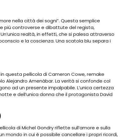
more nella città dei sogni”. Questa semplice
e più controverse e dibattute del regista,
’unica realtà, in effetti, che si palesa attraverso
ubconscio e la coscienza. Una scatola blu separa i
ti in questa pellicola di Cameron Cowe, remake
olo Alejandro Amenàbar. La verità si confonde col
ongono ad un presente impalpabile. L’unica certezza
 notte e dell’unica donna che il protagonista David
)
 pellicola di Michel Gondry riflette sull’amore e sulla
n mondo in cui è possibile cancellare i propri ricordi,