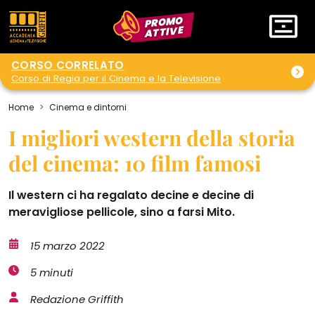
PROMO
ATTIVE
CORSO CORRELATO
Corso di Regia per il Cinema e la Televisione
Home
Cinema e dintorni
I migliori western della storia
del cinema: 10 film famosi
Il western ci ha regalato decine e decine di
meravigliose pellicole, sino a farsi Mito.
15 marzo 2022
5 minuti
Redazione Griffith