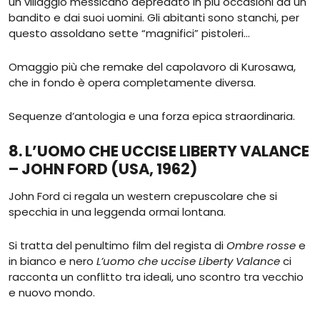
un villaggio messicano depredato in più occasioni da un
bandito e dai suoi uomini. Gli abitanti sono stanchi, per
questo assoldano sette “magnifici” pistoleri…
Omaggio più che remake del capolavoro di Kurosawa,
che in fondo è opera completamente diversa.
Sequenze d’antologia e una forza epica straordinaria.
8. L’UOMO CHE UCCISE LIBERTY VALANCE
– JOHN FORD (USA, 1962)
John Ford ci regala un western crepuscolare che si
specchia in una leggenda ormai lontana.
Si tratta del penultimo film del regista di
Ombre rosse
e
in bianco e nero
L’uomo che uccise Liberty Valance
ci
racconta un conflitto tra ideali, uno scontro tra vecchio
e nuovo mondo.