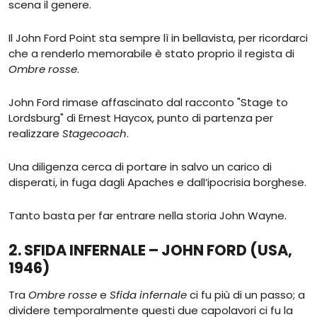
scena il genere.
Il John Ford Point sta sempre lì in bellavista, per ricordarci
che a renderlo memorabile è stato proprio il regista di
Ombre rosse
.
John Ford rimase affascinato dal racconto "Stage to
Lordsburg" di Ernest Haycox, punto di partenza per
realizzare
Stagecoach
.
Una diligenza cerca di portare in salvo un carico di
disperati, in fuga dagli Apaches e dall’ipocrisia borghese.
Tanto basta per far entrare nella storia John Wayne.
2. SFIDA INFERNALE – JOHN FORD (USA,
1946)
Tra
Ombre rosse
e
Sfida infernale
ci fu più di un passo; a
dividere temporalmente questi due capolavori ci fu la