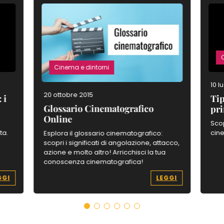
Cinema e dintorni
10 l
20 ottobre 2015
 i
Tip
Glossario Cinematografico
pri
Online
:
Scop
ta.
cine
Esplora il glossario cinematografico:
scopri i significati di angolazione, attacco,
azione e molto altro! Arricchisci la tua
conoscenza cinematografica!
GGI
LEGGI