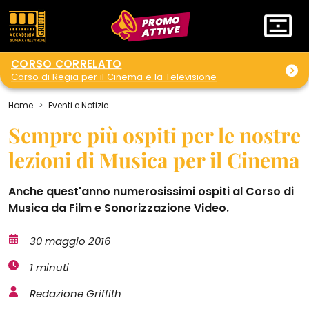
PROMO
ATTIVE
CORSO CORRELATO
Corso di Regia per il Cinema e la Televisione
Home
Eventi e Notizie
Sempre più ospiti per le nostre
lezioni di Musica per il Cinema
Anche quest'anno numerosissimi ospiti al Corso di
Musica da Film e Sonorizzazione Video.
30 maggio 2016
1 minuti
Redazione Griffith