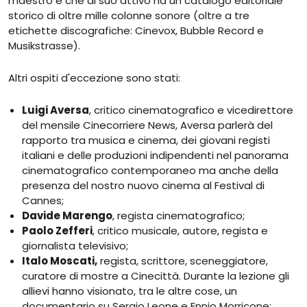
maestro e che al suo attivo ha un catalogo editoriale
storico di oltre mille colonne sonore (oltre a tre
etichette discografiche: Cinevox, Bubble Record e
Musikstrasse).
Altri ospiti d'eccezione sono stati:
Luigi Aversa
, critico cinematografico e vicedirettore
del mensile Cinecorriere News, Aversa parlerà del
rapporto tra musica e cinema, dei giovani registi
italiani e delle produzioni indipendenti nel panorama
cinematografico contemporaneo ma anche della
presenza del nostro nuovo cinema al Festival di
Cannes;
Davide Marengo
, regista cinematografico;
Paolo Zefferi
, critico musicale, autore, regista e
giornalista televisivo;
Italo Moscati,
regista, scrittore, sceneggiatore,
curatore di mostre a Cinecittà. Durante la lezione gli
allievi hanno visionato, tra le altre cose, un
documentario su Sergio Leone e Ennio Morricone;