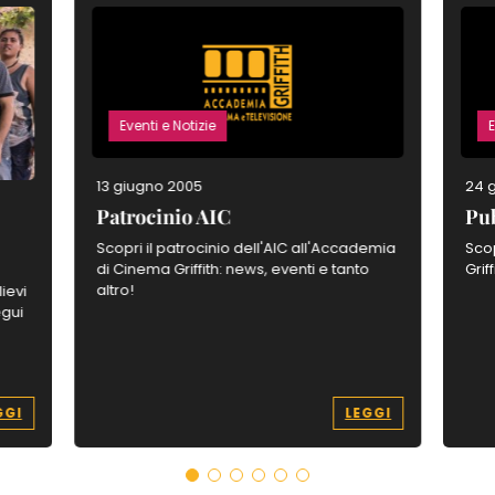
Eventi e Notizie
E
13 giugno 2005
24 
Patrocinio AIC
Pub
Scopri il patrocinio dell'AIC all'Accademia
Scop
di Cinema Griffith: news, eventi e tanto
Grif
altro!
ievi
egui
GGI
LEGGI