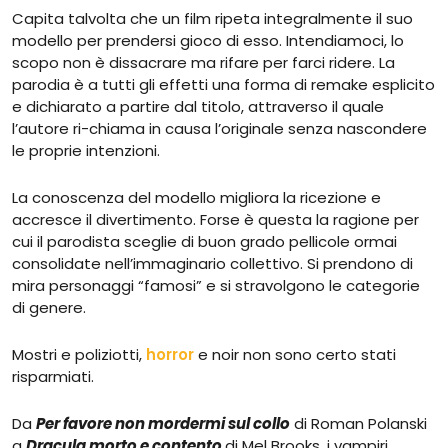
Capita talvolta che un film ripeta integralmente il suo
modello per prendersi gioco di esso. Intendiamoci, lo
scopo non è dissacrare ma rifare per farci ridere. La
parodia è a tutti gli effetti una forma di remake esplicito
e dichiarato a partire dal titolo, attraverso il quale
l’autore ri-chiama in causa l’originale senza nascondere
le proprie intenzioni.
La conoscenza del modello migliora la ricezione e
accresce il divertimento. Forse è questa la ragione per
cui il parodista sceglie di buon grado pellicole ormai
consolidate nell’immaginario collettivo. Si prendono di
mira personaggi “famosi” e si stravolgono le categorie
di genere.
Mostri e poliziotti,
horror
e noir non sono certo stati
risparmiati.
Da
Per favore non mordermi sul collo
di Roman Polanski
a
Dracula morto e contento
di Mel Brooks, i vampiri