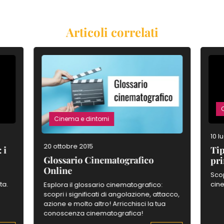
Articoli correlati
Cinema e dintorni
10 l
20 ottobre 2015
 i
Tip
Glossario Cinematografico
pri
Online
:
Scop
ta.
cine
Esplora il glossario cinematografico:
scopri i significati di angolazione, attacco,
azione e molto altro! Arricchisci la tua
conoscenza cinematografica!