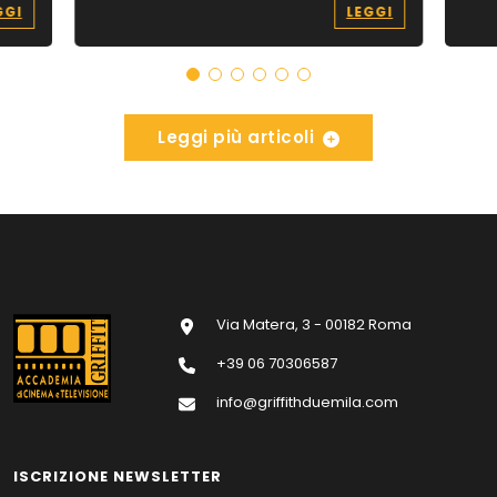
GGI
LEGGI
Leggi più articoli
Via Matera, 3 - 00182 Roma
+39 06 70306587
info@griffithduemila.com
ISCRIZIONE NEWSLETTER