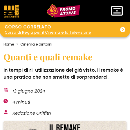
PROMO
ATTIVE
CORSO CORRELATO
Corso di Regia per il Cinema e la Televisione
Home
Cinema e dintorni
Quanti e quali remake
In tempi di ri-utilizzazione del già visto, il remake è
una pratica che non smette di sorprenderci.
13 giugno 2024
4 minuti
Redazione Griffith