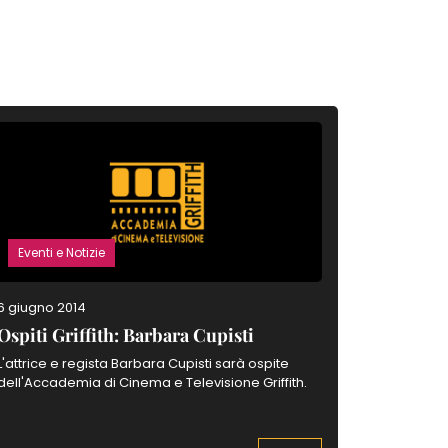
Eventi e Notizie
Eventi e 
6 giugno 2014
31 ottobre
Ospiti Griffith: Barbara Cupisti
Ospiti G
L'attrice e regista Barbara Cupisti sarà ospite
Scopri l'inc
dell'Accademia di Cinema e Televisione Griffith.
Francesco 