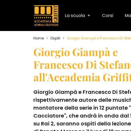
La scuola
Corsi
Ma
Home
Ospiti
Giorgio Giampà e Francesco Di Stefa
Giorgio Giampà e
Francesco Di Stefan
all'Accademia Griffi
Giorgio Giampà e Francesco Di Stef
rispettivamente autore delle music
montatore della serie in 12 puntate "
Cacciatore", che andrà in onda dal
su Rai 2, saranno ospiti della lezion