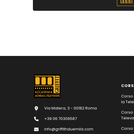
LEGGI
CORS
Corso 
la Tel
Via Matera, 3 - 00182 Roma
Corso 
Televi
+39 06 70306587
Corso 
info@griffithduemila.com