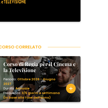
CORSO CORRELATO
Corso di Regia per il Cinema e
la Televisione
Periodo:
Ottobre 2026 - Giugno
2027
Durata:
Annuale
Frequenza:
3/5 giorni a settimana
(in base alla fase dell'anno)