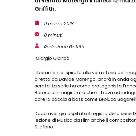
di Renato Marengo il lunedì 12 marzo
Griffith.
9 marzo 2018
0 minuti
Redazione Griffith
Giorgio Gianpà
Liberamente ispirato alla vera storia del magi
diretta da Davide Marengo, andrà in onda ogn
serate. La serie ha come protagonista Franc
Barone, un magistrato che si trova ad indagar
dare la caccia a boss come Leoluca Bagarell
Dopo aver già ospitato il regista della serie 
lezione di Musica da Film anche il composito
Stefano.