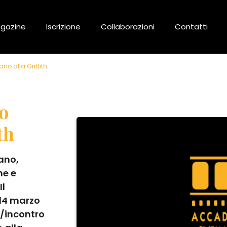
gazine
Iscrizione
Collaborazioni
Contatti
no alla Griffith
o
th
ano,
he e
Il
 14 marzo
e/incontro