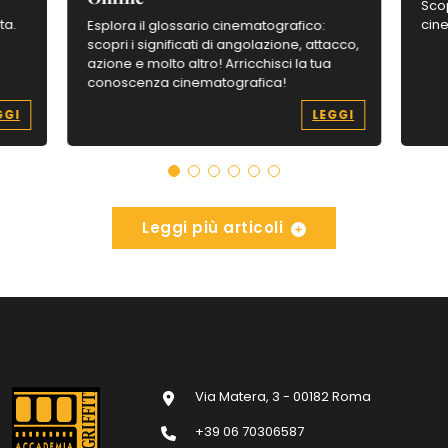
:
Scop
ta.
cine
Esplora il glossario cinematografico:
scopri i significati di angolazione, attacco,
azione e molto altro! Arricchisci la tua
conoscenza cinematografica!
GGI
LEGGI
Leggi più articoli
Via Matera, 3 - 00182 Roma
+39 06 70306587