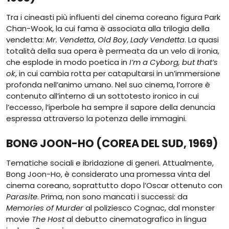
Tra i cineasti più influenti del cinema coreano figura Park
Chan-Wook, la cui fama è associata alla trilogia della
vendetta:
Mr. Vendetta
,
Old Boy
,
Lady Vendetta
. La quasi
totalità della sua opera è permeata da un velo di ironia,
che esplode in modo poetica in
I’m a Cyborg, but that’s
ok
, in cui cambia rotta per catapultarsi in un’immersione
profonda nell’animo umano. Nel suo cinema, l’orrore è
contenuto all’interno di un sottotesto ironico in cui
l’eccesso, l’iperbole ha sempre il sapore della denuncia
espressa attraverso la potenza delle immagini.
BONG JOON-HO (COREA DEL SUD, 1969)
Tematiche sociali e ibridazione di generi. Attualmente,
Bong Joon-Ho, è considerato una promessa vinta del
cinema coreano, soprattutto dopo l’Oscar ottenuto con
Parasite
. Prima, non sono mancati i successi: da
Memories of Murder
al poliziesco Cognac, dal monster
movie
The Host
al debutto cinematografico in lingua