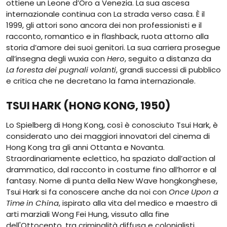
ottiene un Leone d’Oro a Venezia. La sua ascesa
internazionale continua con La strada verso casa. È il
1999, gli attori sono ancora dei non professionisti e il
racconto, romantico e in flashback, ruota attorno alla
storia d’amore dei suoi genitori. La sua carriera prosegue
all’insegna degli wuxia con
Hero
, seguito a distanza da
La foresta dei pugnali volanti
, grandi successi di pubblico
e critica che ne decretano la fama internazionale.
TSUI HARK (HONG KONG, 1950)
Lo Spielberg di Hong Kong, così è conosciuto Tsui Hark, è
considerato uno dei maggiori innovatori del cinema di
Hong Kong tra gli anni Ottanta e Novanta.
Straordinariamente eclettico, ha spaziato dall’action al
drammatico, dal racconto in costume fino all’horror e al
fantasy. Nome di punta della New Wave hongkonghese,
Tsui Hark si fa conoscere anche da noi con
Once Upon a
Time in China
, ispirato alla vita del medico e maestro di
arti marziali Wong Fei Hung, vissuto alla fine
dell'Ottocento, tra criminalità diffusa e colonialisti