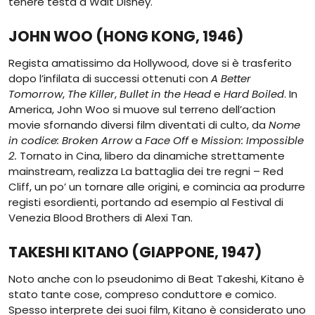
tenere testa a Walt Disney.
JOHN WOO (HONG KONG, 1946)
Regista amatissimo da Hollywood, dove si è trasferito
dopo l’infilata di successi ottenuti con
A Better
Tomorrow
,
The Killer
,
Bullet in the Head
e
Hard Boiled
. In
America, John Woo si muove sul terreno dell’action
movie sfornando diversi film diventati di culto, da
Nome
in codice: Broken Arrow
a
Face Off
e
Mission: Impossible
2.
Tornato in Cina, libero da dinamiche strettamente
mainstream, realizza La battaglia dei tre regni – Red
Cliff, un po’ un tornare alle origini, e comincia aa produrre
registi esordienti, portando ad esempio al Festival di
Venezia Blood Brothers di Alexi Tan.
TAKESHI KITANO (GIAPPONE, 1947)
Noto anche con lo pseudonimo di Beat Takeshi, Kitano è
stato tante cose, compreso conduttore e comico.
Spesso interprete dei suoi film, Kitano è considerato uno