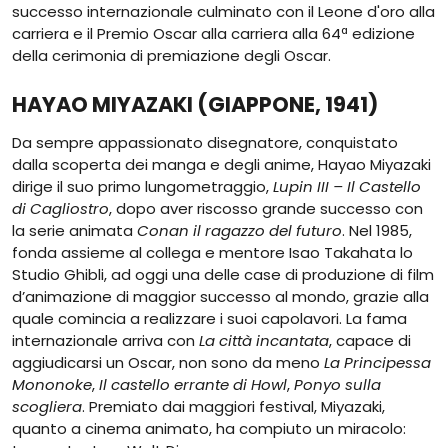
successo internazionale culminato con il Leone d'oro alla
carriera e il Premio Oscar alla carriera alla 64ª edizione
della cerimonia di premiazione degli Oscar.
HAYAO MIYAZAKI (GIAPPONE, 1941)
Da sempre appassionato disegnatore, conquistato
dalla scoperta dei manga e degli anime, Hayao Miyazaki
dirige il suo primo lungometraggio,
Lupin III – Il Castello
di Cagliostro
, dopo aver riscosso grande successo con
la serie animata
Conan il ragazzo del futuro
. Nel 1985,
fonda assieme al collega e mentore Isao Takahata lo
Studio Ghibli, ad oggi una delle case di produzione di film
d’animazione di maggior successo al mondo, grazie alla
quale comincia a realizzare i suoi capolavori. La fama
internazionale arriva con
La città incantata
, capace di
aggiudicarsi un Oscar, non sono da meno
La Principessa
Mononoke
,
Il castello errante di Howl
,
Ponyo sulla
scogliera
. Premiato dai maggiori festival, Miyazaki,
quanto a cinema animato, ha compiuto un miracolo: