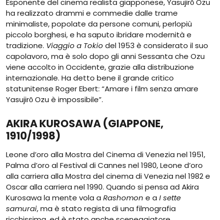
Esponente del cinema realista giapponese, Yasujirō Ozu
ha realizzato drammi e commedie dalle trame
minimaliste, popolate da persone comuni, perlopiù
piccolo borghesi, e ha saputo ibridare modernità e
tradizione.
Viaggio a Tokio
del 1953 è considerato il suo
capolavoro, ma è solo dopo gli anni Sessanta che Ozu
viene accolto in Occidente, grazie alla distribuzione
internazionale. Ha detto bene il grande critico
statunitense Roger Ebert: “Amare i film senza amare
Yasujirō Ozu è impossibile”.
AKIRA KUROSAWA (GIAPPONE,
1910/1998)
Leone d’oro alla Mostra del Cinema di Venezia nel 1951,
Palma d’oro al Festival di Cannes nel 1980, Leone d’oro
alla carriera alla Mostra del cinema di Venezia nel 1982 e
Oscar alla carriera nel 1990. Quando si pensa ad Akira
Kurosawa la mente vola a
Rashomon
e a
I sette
samurai
, ma è stato regista di una filmografia
ricchissima, ed è stato anche sceneggiatore,