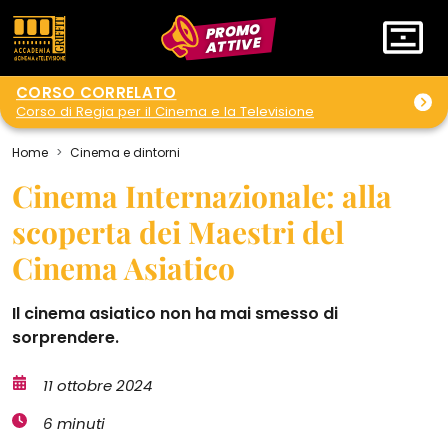
PROMO
ATTIVE
CORSO CORRELATO
Corso di Regia per il Cinema e la Televisione
Home
Cinema e dintorni
Cinema Internazionale: alla
scoperta dei Maestri del
Cinema Asiatico
Il cinema asiatico non ha mai smesso di
sorprendere.
11 ottobre 2024
6 minuti