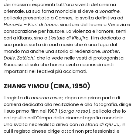
dei massimi esponenti tutt’ora viventi del cinema
orientale. La sua fama mondiale si deve a
Sonatine
,
pellicola presentata a Cannes, la svolta definitiva ad
Hana-bi – Fiori di fuoco
, vincitore del Leone a Venezia e
consacrazione per l’autore. La violenza e l’amore, temi
cari a Kitano, sino a
L’estate di Kikujiro
, film dedicato a
suo padre, sorta di road movie che è una fuga dal
mondo ma anche una storia di redenzione.
Brother
,
Dolls
,
Zatōichi
, che lo vede nelle vesti di protagonista.
Successi di sala che hanno avuto riconoscimenti
importanti nei featival più acclamati.
ZHANG YIMOU (CINA, 1950)
Il regista di
Lanterne rosse
, dopo una prima parte di
carriera dedicata alla recitazione e alla fotografia, dirige
il suo primo film nel 1987 (
Sorgo rosso
), pellicola che lo
catapulta nell’Olimpo della cinematografia mondiale.
Una svolta neorealista arriva con
La storia di Qiu Ju
, in
cui il regista cinese dirige attori non professionisti e