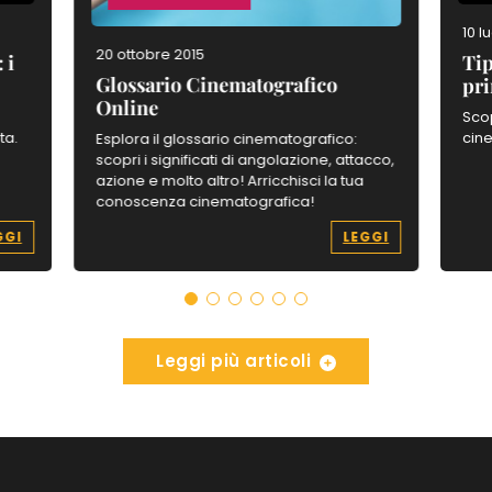
10 l
20 ottobre 2015
 i
Tip
Glossario Cinematografico
pri
Online
:
Scop
ta.
cine
Esplora il glossario cinematografico:
scopri i significati di angolazione, attacco,
azione e molto altro! Arricchisci la tua
conoscenza cinematografica!
GGI
LEGGI
Leggi più articoli