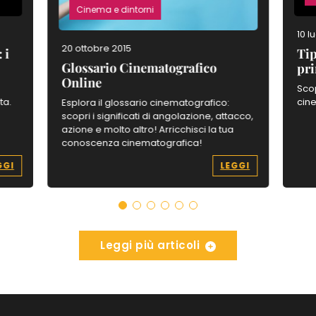
Cinema e dintorni
10 l
20 ottobre 2015
 i
Tip
Glossario Cinematografico
pri
Online
:
Scop
ta.
cine
Esplora il glossario cinematografico:
scopri i significati di angolazione, attacco,
azione e molto altro! Arricchisci la tua
conoscenza cinematografica!
GGI
LEGGI
Leggi più articoli