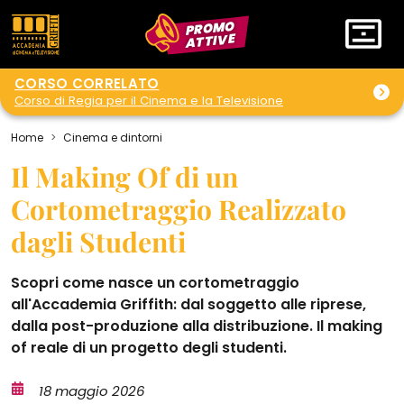
PROMO
ATTIVE
CORSO CORRELATO
Corso di Regia per il Cinema e la Televisione
Home
Cinema e dintorni
Il Making Of di un
Cortometraggio Realizzato
dagli Studenti
Scopri come nasce un cortometraggio
all'Accademia Griffith: dal soggetto alle riprese,
dalla post-produzione alla distribuzione. Il making
of reale di un progetto degli studenti.
18 maggio 2026