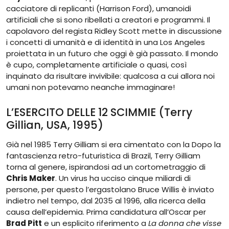
cacciatore di replicanti (Harrison Ford), umanoidi
artificiali che si sono ribellati a creatori e programmi. Il
capolavoro del regista Ridley Scott mette in discussione
i concetti di umanità e di identità in una Los Angeles
proiettata in un futuro che oggi è già passato. Il mondo
è cupo, completamente artificiale o quasi, così
inquinato da risultare invivibile: qualcosa a cui allora noi
umani non potevamo neanche immaginare!
L’ESERCITO DELLE 12 SCIMMIE (Terry
Gillian, USA, 1995)
Già nel 1985 Terry Gilliam si era cimentato con la Dopo la
fantascienza retro-futuristica di Brazil, Terry Gilliam
torna al genere, ispirandosi ad un cortometraggio di
Chris Maker
. Un virus ha ucciso cinque miliardi di
persone, per questo l’ergastolano Bruce Willis è inviato
indietro nel tempo, dal 2035 al 1996, alla ricerca della
causa dell’epidemia. Prima candidatura all’Oscar per
Brad Pitt
e un esplicito riferimento a
La donna che visse