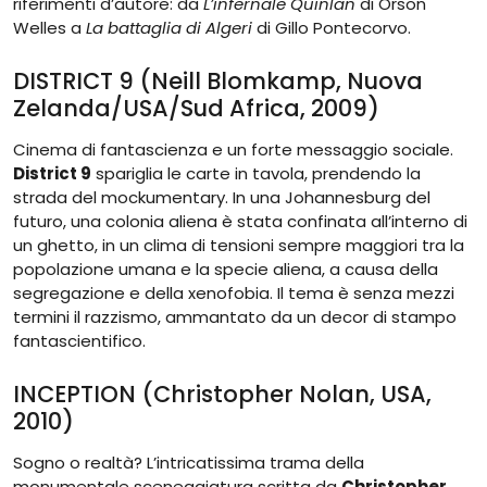
riferimenti d’autore: da
L’infernale Quinlan
di Orson
Welles a
La battaglia di Algeri
di Gillo Pontecorvo.
DISTRICT 9 (Neill Blomkamp, Nuova
Zelanda/USA/Sud Africa, 2009)
Cinema di fantascienza e un forte messaggio sociale.
District 9
spariglia le carte in tavola, prendendo la
strada del mockumentary. In una Johannesburg del
futuro, una colonia aliena è stata confinata all’interno di
un ghetto, in un clima di tensioni sempre maggiori tra la
popolazione umana e la specie aliena, a causa della
segregazione e della xenofobia. Il tema è senza mezzi
termini il razzismo, ammantato da un decor di stampo
fantascientifico.
INCEPTION (Christopher Nolan, USA,
2010)
Sogno o realtà? L’intricatissima trama della
monumentale sceneggiatura scritta da
Christopher