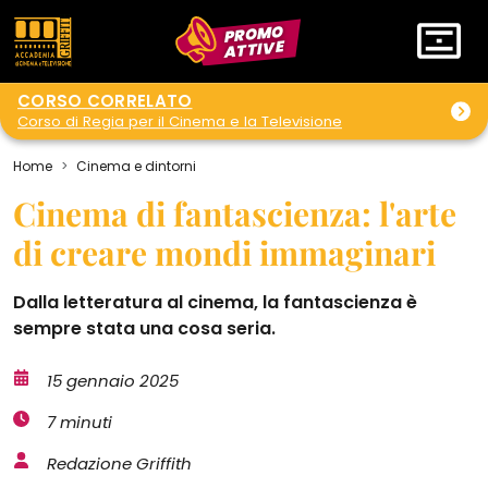
PROMO
ATTIVE
CORSO CORRELATO
Corso di Regia per il Cinema e la Televisione
Home
Cinema e dintorni
Cinema di fantascienza: l'arte
di creare mondi immaginari
Dalla letteratura al cinema, la fantascienza è
sempre stata una cosa seria.
15 gennaio 2025
7 minuti
Redazione Griffith