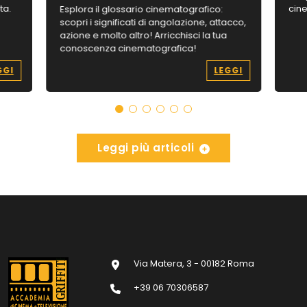
ta.
cine
Esplora il glossario cinematografico:
scopri i significati di angolazione, attacco,
azione e molto altro! Arricchisci la tua
conoscenza cinematografica!
GGI
LEGGI
Leggi più articoli
Via Matera, 3 - 00182 Roma
+39 06 70306587