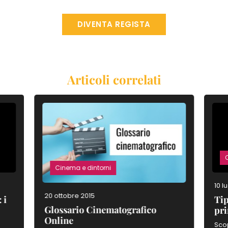
DIVENTA REGISTA
Articoli correlati
Cinema e dintorni
10 l
20 ottobre 2015
 i
Tip
Glossario Cinematografico
pri
Online
:
Scop