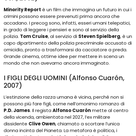
Minority Report
è un film che immagina un futuro in cui i
crimini possono essere prevenuti prima ancora che
accadano. I precog sono, infatti, esseri umani telepatici,
in grado di leggere i pensieri e sono al servizio della
polizia.
Tom Cruise
, al servizio di
Steven Spielberg
, è un
capo dipartimento della polizia precriminale accusato di
omicidio, pronto a trasformarsi da cacciatore a preda.
Grande cinema, ottime idee per mettere in scena un
mondo che non avevamo ancora immaginato.
I FIGLI DEGLI UOMINI (Alfonso Cuarón,
2007)
L’estinzione della razza umana è vicina, perché non si
possono più fare figli, come nell’omonimo romanzo di
P.D. James
. Il regista
Alfonso Cuarón
mette al centro
della vicenda, ambientata nel 2027, l’ex militare
dissidente
Clive Owen
, chiamato a scortare l’unica
donna incinta del Pianeta. La metafora è politica, i