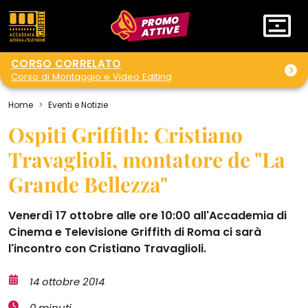
PROMO
ATTIVE
CORSO CORRELATO
Corso di Montaggio e Video Editing
Home
Eventi e Notizie
Ospiti Griffith: Cristiano
Travaglioli, montatore de "La
Grande Bellezza"
Venerdì 17 ottobre alle ore 10:00 all'Accademia di
Cinema e Televisione Griffith di Roma ci sarà
l'incontro con Cristiano Travaglioli.
14 ottobre 2014
0 minuti