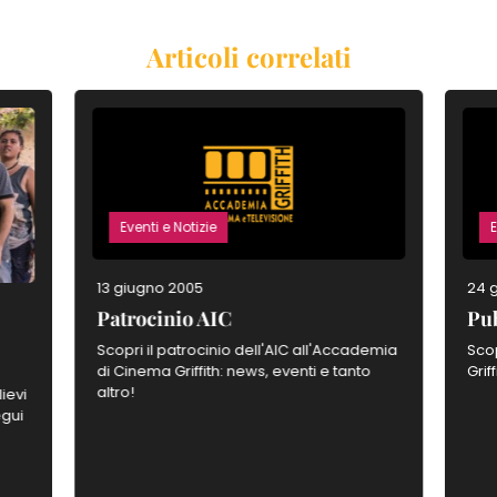
Articoli correlati
Eventi e Notizie
E
13 giugno 2005
24 
Patrocinio AIC
Pub
Scopri il patrocinio dell'AIC all'Accademia
Scop
di Cinema Griffith: news, eventi e tanto
Grif
altro!
ievi
egui