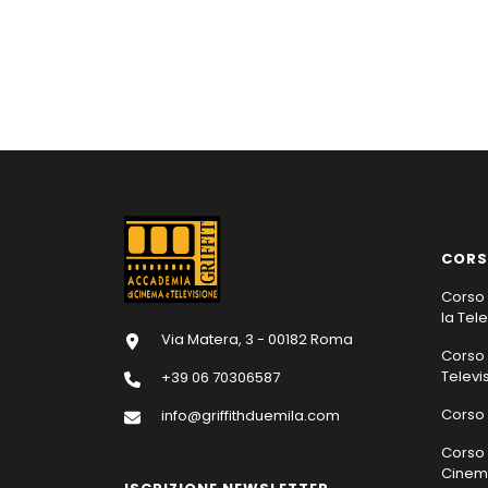
CORS
Corso 
la Tel
Via Matera, 3 - 00182 Roma
Corso 
Televi
+39 06 70306587
Corso 
info@griffithduemila.com
Corso 
Cinema