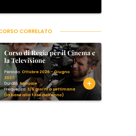
CORSO CORRELATO
Corso di Regia per il Cinema e
la Televisione
Periodo:
Ottobre 2026 - Giugno
2027
Durata:
Annuale
Frequenza:
3/5 giorni a settimana
(in base alla fase dell'anno)