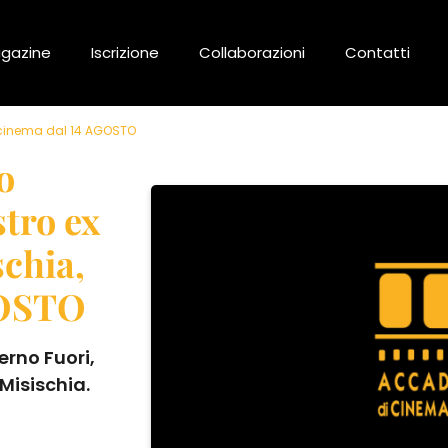
gazine
Iscrizione
Collaborazioni
Contatti
Al cinema dal 14 AGOSTO
o
stro ex
schia,
GOSTO
ferno Fuori,
 Misischia.