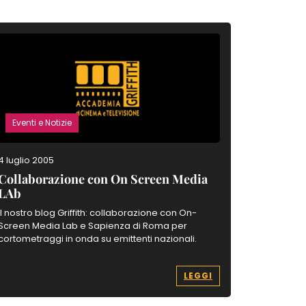
Eventi e Notizie
Eventi e 
4 luglio 2005
11 maggio 
Collaborazione con On Screen Media
Time Cod
LAb
original
Il nostro blog Griffith: collaborazione con On-
Leggi le re
Screen Media Lab e Sapienza di Roma per
scopri di p
cortometraggi in onda su emittenti nazionali.
LEGGI