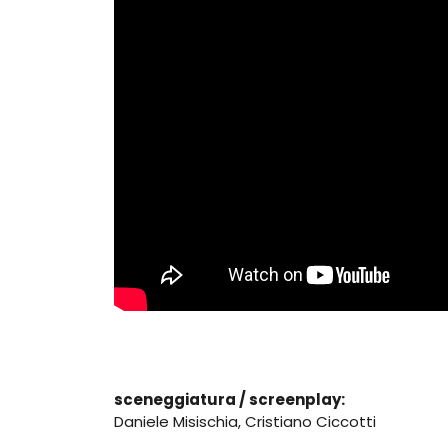
sceneggiatura / screenplay:
Daniele Misischia, Cristiano Ciccotti