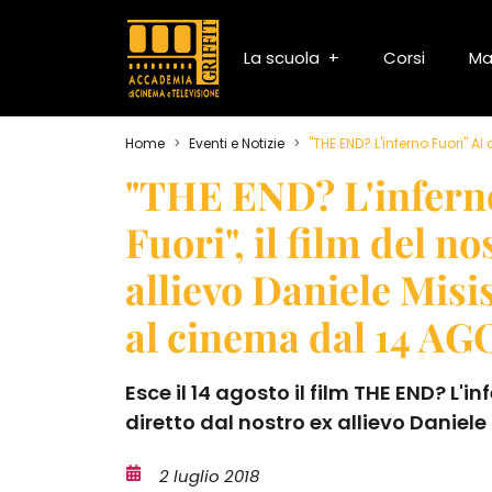
La scuola
Corsi
Ma
Home
Eventi e Notizie
"THE END? L'inferno Fuori" 
"THE END? L'infern
Fuori", il film del no
allievo Daniele Misi
al cinema dal 14 A
Esce il 14 agosto il film THE END? L'in
diretto dal nostro ex allievo Daniele
2 luglio 2018