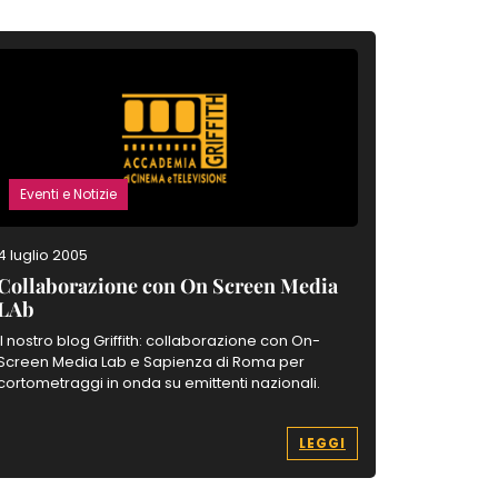
Eventi e Notizie
Eventi e 
4 luglio 2005
11 maggio 
Collaborazione con On Screen Media
Time Cod
LAb
original
Il nostro blog Griffith: collaborazione con On-
Leggi le re
Screen Media Lab e Sapienza di Roma per
scopri di p
cortometraggi in onda su emittenti nazionali.
LEGGI