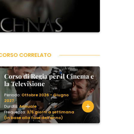
CORSO CORRELATO
Corso di Regia per il Cinema e
la Televisione
Periodo:
Ottobre 2026 - Giugno
2027
Durata:
Annuale
Frequenza:
3/5 giorni a settimana
(in base alla fase dell'anno)