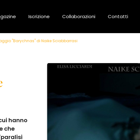
gazine
Iscrizione
Collaborazioni
Contatti
raggio "Barychnas" di Naike Sciabbarrasi
e
 cui hanno
 e che
"paralisi