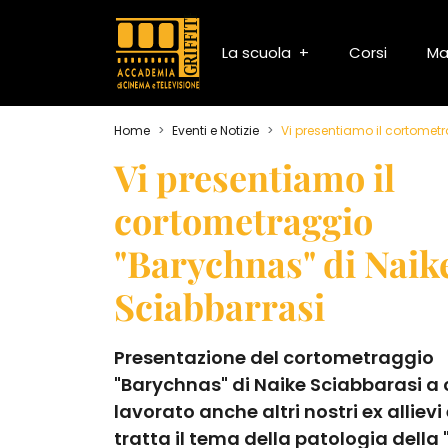
La scuola
Corsi
Ma
Home
Eventi e Notizie
Vi presentiamo il cortomet
Vi presentiamo il
cortometraggio
"Barychnas" di Naik
Sciabbarrasi
Presentazione del cortometraggio
"Barychnas" di Naike Sciabbarasi a
lavorato anche altri nostri ex allievi
tratta il tema della patologia della 