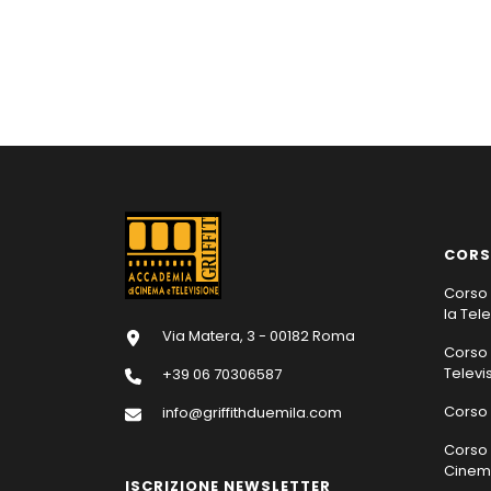
CORS
Corso 
la Tel
Via Matera, 3 - 00182 Roma
Corso 
Televi
+39 06 70306587
Corso 
info@griffithduemila.com
Corso 
Cinema
ISCRIZIONE NEWSLETTER