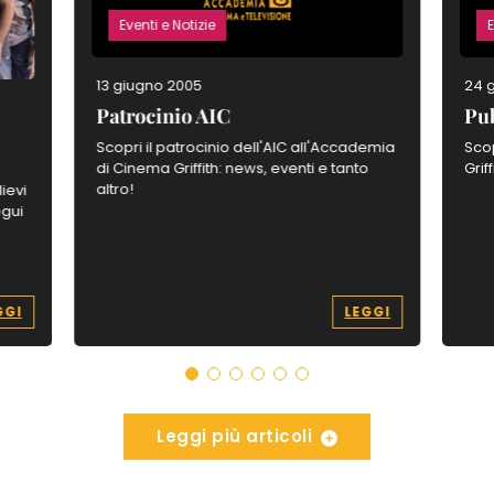
Eventi e Notizie
E
13 giugno 2005
24 
Patrocinio AIC
Pub
Scopri il patrocinio dell'AIC all'Accademia
Scop
di Cinema Griffith: news, eventi e tanto
Grif
altro!
ievi
egui
GGI
LEGGI
Leggi più articoli