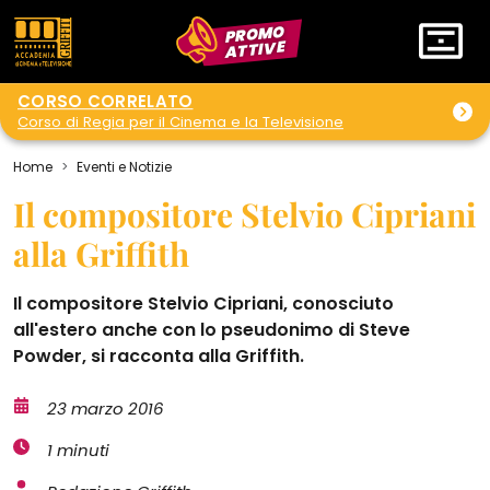
PROMO
ATTIVE
CORSO CORRELATO
Corso di Regia per il Cinema e la Televisione
Home
Eventi e Notizie
Il compositore Stelvio Cipriani
alla Griffith
Il compositore Stelvio Cipriani, conosciuto
all'estero anche con lo pseudonimo di Steve
Powder, si racconta alla Griffith.
23 marzo 2016
1 minuti